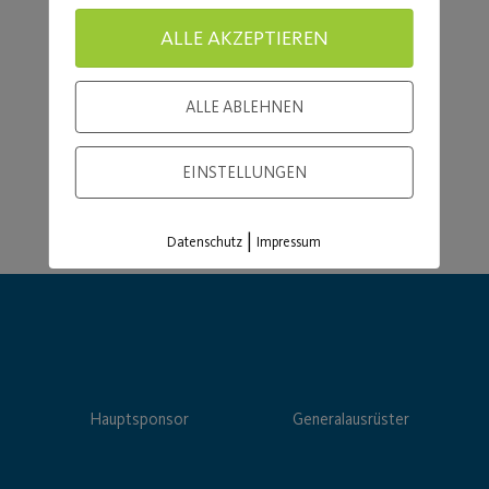
Load More
ALLE AKZEPTIEREN
ALLE ABLEHNEN
EINSTELLUNGEN
|
Datenschutz
Impressum
Hauptsponsor
Generalausrüster