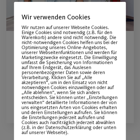
Wir verwenden Cookies
Wir nutzen auf unserer Webseite Cookies.
Einige Cookies sind notwendig (z.B. für den
Warenkorb) andere sind nicht notwendig. Die
nicht-notwendigen Cookies helfen uns bei der
Sommerspecial Yin Yoga im
Optimierung unseres Online-Angebotes,
unserer Webseitenfunktionen und werden für
Element Feuer
Marketingzwecke eingesetzt. Die Einwilligung
umfasst die Speicherung von Informationen
auf Ihrem Endgerät, das Auslesen
personenbezogener Daten sowie deren
Jetzt noch anmelden zum neuen Yin
Verarbeitung. Klicken Sie auf „Alle
Yoga Special
akzeptieren“, um in den Einsatz von nicht
notwendigen Cookies einzuwilligen oder auf
„Alle ablehnen“, wenn Sie sich anders
entscheiden. Sie können unter „Einstellungen
verwalten“ detaillierte Informationen der von
WEITERLESEN
uns eingesetzten Arten von Cookies erhalten
und deren Einstellungen aufrufen. Sie können
die Einstellungen jederzeit aufrufen und
Cookies auch nachträglich jederzeit abwählen
(z.B. in der Datenschutzerklärung oder unten
auf unserer Webseite).