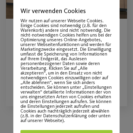
Wir verwenden Cookies
Wir nutzen auf unserer Webseite Cookies.
Einige Cookies sind notwendig (z.B. für den
Warenkorb) andere sind nicht notwendig. Die
2. Platz beim Förderpreis
nicht-notwendigen Cookies helfen uns bei der
Optimierung unseres Online-Angebotes,
der VR Bank
unserer Webseitenfunktionen und werden für
Marketingzwecke eingesetzt. Die Einwilligung
umfasst die Speicherung von Informationen
auf Ihrem Endgerät, das Auslesen
Ehrung in der Kategorie Bank & Jugend
personenbezogener Daten sowie deren
2023
Verarbeitung. Klicken Sie auf „Alle
akzeptieren“, um in den Einsatz von nicht
notwendigen Cookies einzuwilligen oder auf
„Alle ablehnen“, wenn Sie sich anders
WEITERLESEN
entscheiden. Sie können unter „Einstellungen
verwalten“ detaillierte Informationen der von
uns eingesetzten Arten von Cookies erhalten
und deren Einstellungen aufrufen. Sie können
die Einstellungen jederzeit aufrufen und
Cookies auch nachträglich jederzeit abwählen
(z.B. in der Datenschutzerklärung oder unten
auf unserer Webseite).
Load More