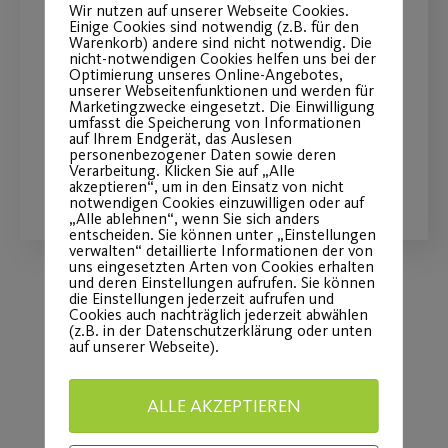
Wir nutzen auf unserer Webseite Cookies.
Einige Cookies sind notwendig (z.B. für den
14.Okt
Warenkorb) andere sind nicht notwendig. Die
nicht-notwendigen Cookies helfen uns bei der
Optimierung unseres Online-Angebotes,
Mitmachen, Erleben, Begeistern - beim
unserer Webseitenfunktionen und werden für
Marketingzwecke eingesetzt. Die Einwilligung
inklusiven Sportfest
umfasst die Speicherung von Informationen
auf Ihrem Endgerät, das Auslesen
personenbezogener Daten sowie deren
Verarbeitung. Klicken Sie auf „Alle
WEITERLESEN
akzeptieren“, um in den Einsatz von nicht
notwendigen Cookies einzuwilligen oder auf
„Alle ablehnen“, wenn Sie sich anders
entscheiden. Sie können unter „Einstellungen
verwalten“ detaillierte Informationen der von
uns eingesetzten Arten von Cookies erhalten
und deren Einstellungen aufrufen. Sie können
die Einstellungen jederzeit aufrufen und
Cookies auch nachträglich jederzeit abwählen
Load More
(z.B. in der Datenschutzerklärung oder unten
auf unserer Webseite).
ALLE AKZEPTIEREN