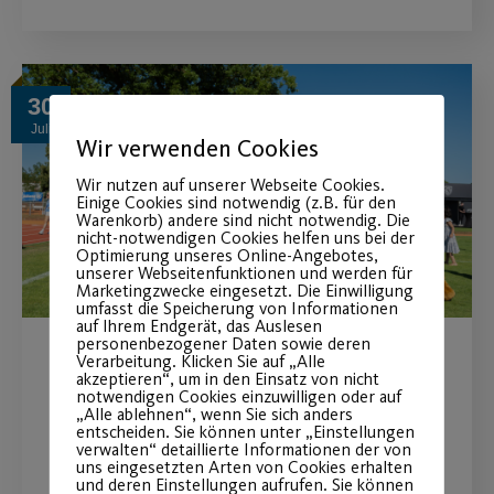
30
Juli
Wir verwenden Cookies
Wir nutzen auf unserer Webseite Cookies.
Einige Cookies sind notwendig (z.B. für den
Warenkorb) andere sind nicht notwendig. Die
nicht-notwendigen Cookies helfen uns bei der
Optimierung unseres Online-Angebotes,
unserer Webseitenfunktionen und werden für
Marketingzwecke eingesetzt. Die Einwilligung
umfasst die Speicherung von Informationen
auf Ihrem Endgerät, das Auslesen
personenbezogener Daten sowie deren
Verarbeitung. Klicken Sie auf „Alle
Post SV beim Bewegungstag
akzeptieren“, um in den Einsatz von nicht
notwendigen Cookies einzuwilligen oder auf
„Ball“
„Alle ablehnen“, wenn Sie sich anders
entscheiden. Sie können unter „Einstellungen
verwalten“ detaillierte Informationen der von
am 16.08.2026 auf der Wöhrder Wiese
uns eingesetzten Arten von Cookies erhalten
und deren Einstellungen aufrufen. Sie können