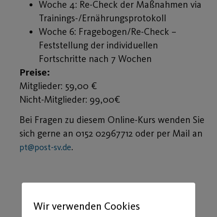
Woche 4: Re-Check der Maßnahmen via
Trainings-/Ernährungsprotokoll
Woche 6: Fragebogen/Re-Check –
Feststellung der individuellen
Fortschritte nach 7 Wochen
Preise:
Mitglieder: 59,00 €
Nicht-Mitglieder: 99,00€
Bei Fragen zu diesem Online-Kurs wenden Sie
sich gerne an 0152 02967712 oder per Mail an
.
pt@post-sv.de
Wir verwenden Cookies