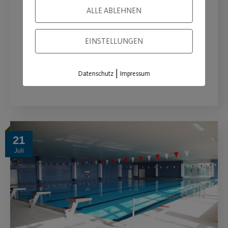
“Quantensprung”
ALLE ABLEHNEN
Die Kinderwelt des Post SV wird
prämiert.
EINSTELLUNGEN
|
WEITERLESEN
Datenschutz
Impressum
21
Juli