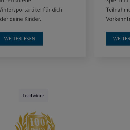
ut erhaltene
Spiel und
intersportartikel für dich
Teilnahm
der deine Kinder.
Vorkenntn
WEITERLESEN
WEITE
Load More