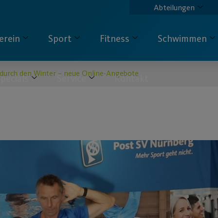
Abteilungen
erein
Sport
Fitness
Schwimmen
 durch den Winter – neue Online-Angebote
pecials
Service
Kontakt