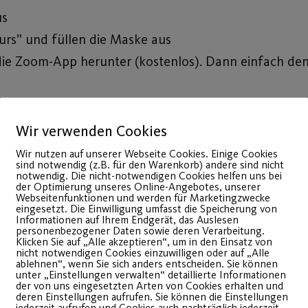
us
rs” und füllen die Maske aus
 die Zoom-App herunter (kostenlos). Dann einfach den 
en Kursen finden Sie in der Anmeldemaske des jeweili
Wir verwenden Cookies
ur von Mitgliedern der Traumtänzer abgerufen werde
Wir nutzen auf unserer Webseite Cookies. Einige Cookies
sind notwendig (z.B. für den Warenkorb) andere sind nicht
notwendig. Die nicht-notwendigen Cookies helfen uns bei
der Optimierung unseres Online-Angebotes, unserer
Webseitenfunktionen und werden für Marketingzwecke
eingesetzt. Die Einwilligung umfasst die Speicherung von
Informationen auf Ihrem Endgerät, das Auslesen
personenbezogener Daten sowie deren Verarbeitung.
Klicken Sie auf „Alle akzeptieren“, um in den Einsatz von
nicht notwendigen Cookies einzuwilligen oder auf „Alle
ablehnen“, wenn Sie sich anders entscheiden. Sie können
unter „Einstellungen verwalten“ detaillierte Informationen
der von uns eingesetzten Arten von Cookies erhalten und
deren Einstellungen aufrufen. Sie können die Einstellungen
jederzeit aufrufen und Cookies auch nachträglich jederzeit