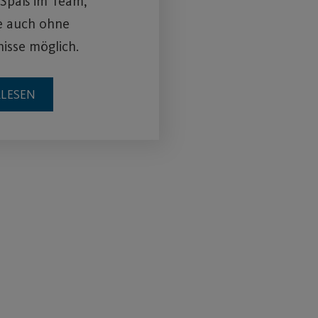
 Spaß im Team,
e auch ohne
isse möglich.
RLESEN