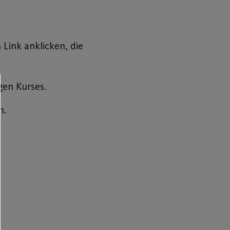
Link anklicken, die
gen Kurses.
n.