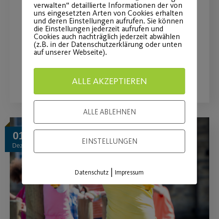
2022/23
verwalten“ detaillierte Informationen der von
uns eingesetzten Arten von Cookies erhalten
und deren Einstellungen aufrufen. Sie können
Wir sporteln auch in den Ferien vom
die Einstellungen jederzeit aufrufen und
Cookies auch nachträglich jederzeit abwählen
27.12.22-05.01.2023!
(z.B. in der Datenschutzerklärung oder unten
auf unserer Webseite).
WEITERLESEN
ALLE AKZEPTIEREN
ALLE ABLEHNEN
01
EINSTELLUNGEN
Dez.
|
Datenschutz
Impressum