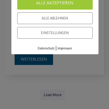
ALLE AKZEPTIEREN
Bund unterstützt
Neumitgliedschaft im
ALLE ABLEHNEN
Sportverein mit 40 €
EINSTELLUNGEN
Post SV erlässt zusätzlich deine
Aufnahmegebühr.
|
Datenschutz
Impressum
WEITERLESEN
Load More