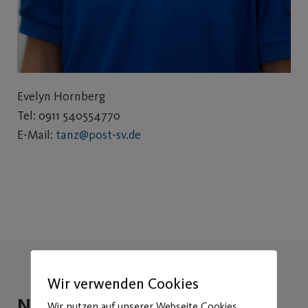
Evelyn Hornberg
Tel: 0911 540554770
E-Mail:
tanz@post-sv.de
Wir verwenden Cookies
Neuigkeiten zum Tanz
Wir nutzen auf unserer Webseite Cookies.