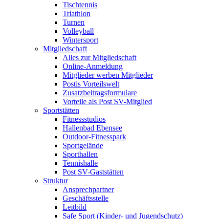
Tischtennis
Triathlon
Turnen
Volleyball
Wintersport
Mitgliedschaft
Alles zur Mitgliedschaft
Online-Anmeldung
Mitglieder werben Mitglieder
Postis Vorteilswelt
Zusatzbeitragsformulare
Vorteile als Post SV-Mitglied
Sportstätten
Fitnessstudios
Hallenbad Ebensee
Outdoor-Fitnesspark
Sportgelände
Sporthallen
Tennishalle
Post SV-Gaststätten
Struktur
Ansprechpartner
Geschäftsstelle
Leitbild
Safe Sport (Kinder- und Jugendschutz)