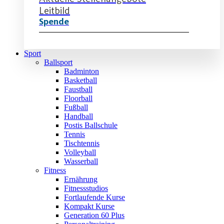
Leitbild
Spende
Sport
Ballsport
Badminton
Basketball
Faustball
Floorball
Fußball
Handball
Postis Ballschule
Tennis
Tischtennis
Volleyball
Wasserball
Fitness
Ernährung
Fitnessstudios
Fortlaufende Kurse
Kompakt Kurse
Generation 60 Plus