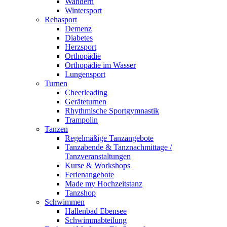
Wandern
Wintersport
Rehasport
Demenz
Diabetes
Herzsport
Orthopädie
Orthopädie im Wasser
Lungensport
Turnen
Cheerleading
Geräteturnen
Rhythmische Sportgymnastik
Trampolin
Tanzen
Regelmäßige Tanzangebote
Tanzabende & Tanznachmittage /
Tanzveranstaltungen
Kurse & Workshops
Ferienangebote
Made my Hochzeitstanz
Tanzshop
Schwimmen
Hallenbad Ebensee
Schwimmabteilung