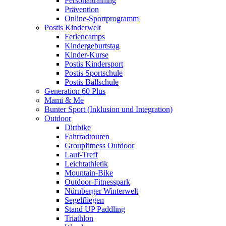
Personaltraining
Prävention
Online-Sportprogramm
Postis Kinderwelt
Feriencamps
Kindergeburtstag
Kinder-Kurse
Postis Kindersport
Postis Sportschule
Postis Ballschule
Generation 60 Plus
Mami & Me
Bunter Sport (Inklusion und Integration)
Outdoor
Dirtbike
Fahrradtouren
Groupfitness Outdoor
Lauf-Treff
Leichtathletik
Mountain-Bike
Outdoor-Fitnesspark
Nürnberger Winterwelt
Segelfliegen
Stand UP Paddling
Triathlon