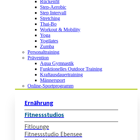
Rückenfit
Step-Aerobic
Step Intervall
Stretching
Thai-Bo
Workout & Mobility
Yoga
Yogilates
Zumba
Personaltraining
Prävention
Aqua Gymnastik
Funktionelles Outdoor Training
Kraftausdauertraining
Männersport
Online-Sportprogramm
Ernährung
Fitnessstudios
Fitlounge
Fitnessstudio Ebensee