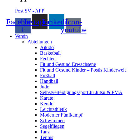
Post SV - APP
Facebook-
Instagram
Linkedin
Icon-
f
youtube
Verein
Abteilungen
Aikido
Basketball
Fechten
Fit und Gesund Erwachsene
Fit und Gesund Kinder – Postis Kinderwelt
Fußball
Handball
Judo
Selbstverteidigungssport Ju-Jutsu & FMA
Karate
Kendo
Leichtathletik
Moderner Fünfkampf
Schwimmen
Segelfliegen
Tanz
Tennis