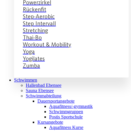
Powerzirkel
Rückenfit
Step-Aerobic
Step Intervall
Stretching
Thai-Bo
Workout & Mobility
Yoga
Yogilates
Zumba
Schwimmen
Hallenbad Ebensee
Sauna Ebensee
Schwimmabteilung
Dauersportangebote
Aquafitness/-gymnastik
Schwimmgruppen
Postis Sportschule
Kursangebote
Aquafitness Kurse