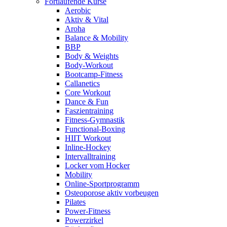
Fortlaufende Kurse
Aerobic
Aktiv & Vital
Aroha
Balance & Mobility
BBP
Body & Weights
Body-Workout
Bootcamp-Fitness
Callanetics
Core Workout
Dance & Fun
Faszientraining
Fitness-Gymnastik
Functional-Boxing
HIIT Workout
Inline-Hockey
Intervalltraining
Locker vom Hocker
Mobility
Online-Sportprogramm
Osteoporose aktiv vorbeugen
Pilates
Power-Fitness
Powerzirkel