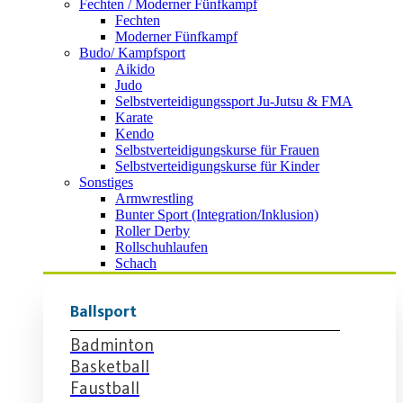
Fechten / Moderner Fünfkampf
Fechten
Moderner Fünfkampf
Budo/ Kampfsport
Aikido
Judo
Selbstverteidigungssport Ju-Jutsu & FMA
Karate
Kendo
Selbstverteidigungskurse für Frauen
Selbstverteidigungskurse für Kinder
Sonstiges
Armwrestling
Bunter Sport (Integration/Inklusion)
Roller Derby
Rollschuhlaufen
Schach
Ballsport
Badminton
Basketball
Faustball