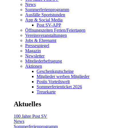
News
Sommerferienprogramm
Ausfälle Sportstunden
App & Social Media
Post SV-APP
Öffnungszeiten Ferien/Feiertagen
Vereinsveranstaltungen
Jobs & Ehrenamt
Pressespiegel
Magazin
Newsletter
Mitgliederbefragung
Aktionen
Geschenkgutscheine
Mitglieder werben Mitglieder
Postis Vorteilswelt
Sommerferienticket 2026
Treuekarte
Aktuelles
100 Jahre Post SV
News
Sommerferienprogramm