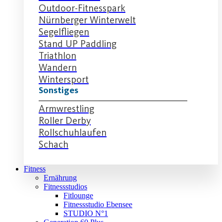
Outdoor-Fitnesspark
Nürnberger Winterwelt
Segelfliegen
Stand UP Paddling
Triathlon
Wandern
Wintersport
Sonstiges
Armwrestling
Roller Derby
Rollschuhlaufen
Schach
Fitness
Ernährung
Fitnessstudios
Fitlounge
Fitnessstudio Ebensee
STUDIO N°1