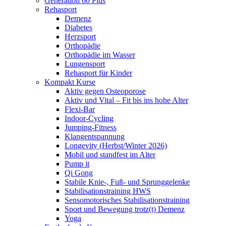
Generation 60 Plus
Rehasport
Demenz
Diabetes
Herzsport
Orthopädie
Orthopädie im Wasser
Lungensport
Rehasport für Kinder
Kompakt Kurse
Aktiv gegen Osteoporose
Aktiv und Vital – Fit bis ins hohe Alter
Flexi-Bar
Indoor-Cycling
Jumping-Fitness
Klangentspannung
Longevity (Herbst/Winter 2026)
Mobil und standfest im Alter
Pump it
Qi Gong
Stabile Knie-, Fuß- und Sprunggelenke
Stabilisationstraining HWS
Sensomotorisches Stabilisationstraining
Sport und Bewegung trotz(t) Demenz
Yoga