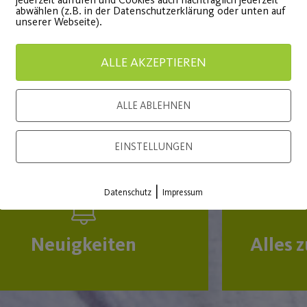
abwählen (z.B. in der Datenschutzerklärung oder unten auf
 sportliche Auszeichnungen und
unserer Webseite).
ALLE AKZEPTIEREN
ALLE ABLEHNEN
EINSTELLUNGEN
|
Datenschutz
Impressum
Neuigkeiten
Alles 