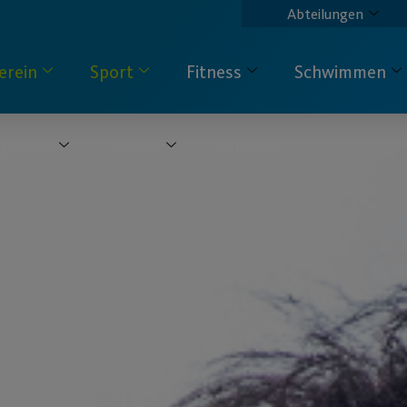
Abteilungen
erein
Sport
Fitness
Schwimmen
pecials
Service
Kontakt