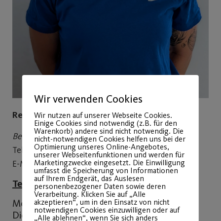
Wir verwenden Cookies
Rebecca Kosche
Wir nutzen auf unserer Webseite Cookies.
Einige Cookies sind notwendig (z.B. für den
Warenkorb) andere sind nicht notwendig. Die
Bereichtsleitung Reha-Sport
nicht-notwendigen Cookies helfen uns bei der
Optimierung unseres Online-Angebotes,
Tel: 0911 587 43 27
unserer Webseitenfunktionen und werden für
Marketingzwecke eingesetzt. Die Einwilligung
E-Mail:
reha@post-sv.de
umfasst die Speicherung von Informationen
auf Ihrem Endgerät, das Auslesen
Telefonzeiten:
personenbezogener Daten sowie deren
Verarbeitung. Klicken Sie auf „Alle
akzeptieren“, um in den Einsatz von nicht
Montag 09.00 bis 12.00 Uhr
notwendigen Cookies einzuwilligen oder auf
Dienstag 14.00 bis 17.00 Uhr
„Alle ablehnen“, wenn Sie sich anders