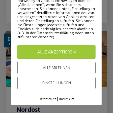
notwendigen Cookies einzuwilligen oder auf
„Alle ablehnen“, wenn Sie sich anders
WEITERLESEN
entscheiden. Sie können unter „Einstellungen
verwalten“ detaillierte Informationen der von
uns eingesetzten Arten von Cookies erhalten
und deren Einstellungen aufrufen. Sie können
die Einstellungen jederzeit aufrufen und
Cookies auch nachträglich jederzeit abwählen
(z.B. in der Datenschutzerklärung oder unten
auf unserer Webseite).
03
Juli
ALLE AKZEPTIEREN
ALLE ABLEHNEN
EINSTELLUNGEN
|
Neue Sportstunde in
Datenschutz
Impressum
Nordost