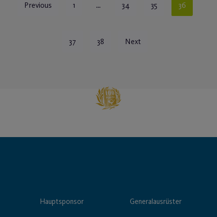
Previous
1
…
34
35
36
37
38
Next
Hauptsponsor
Generalausrüster