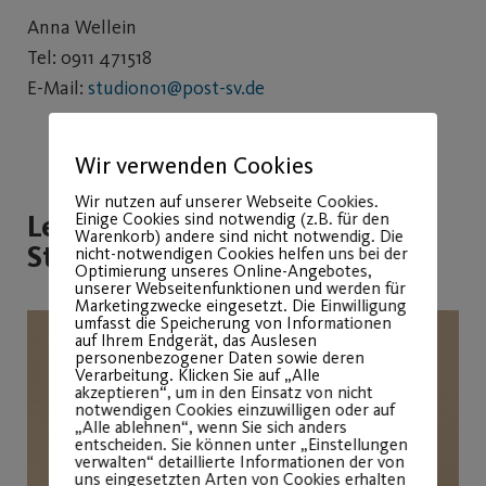
Anna Wellein
Tel: 0911 471518
E-Mail:
studiono1@post-sv.de
Wir verwenden Cookies
Wir nutzen auf unserer Webseite Cookies.
Leitung Trainingsfläche
Einige Cookies sind notwendig (z.B. für den
Warenkorb) andere sind nicht notwendig. Die
Studio N°1
nicht-notwendigen Cookies helfen uns bei der
Optimierung unseres Online-Angebotes,
unserer Webseitenfunktionen und werden für
Marketingzwecke eingesetzt. Die Einwilligung
umfasst die Speicherung von Informationen
auf Ihrem Endgerät, das Auslesen
personenbezogener Daten sowie deren
Verarbeitung. Klicken Sie auf „Alle
akzeptieren“, um in den Einsatz von nicht
notwendigen Cookies einzuwilligen oder auf
„Alle ablehnen“, wenn Sie sich anders
entscheiden. Sie können unter „Einstellungen
verwalten“ detaillierte Informationen der von
uns eingesetzten Arten von Cookies erhalten