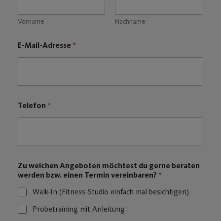
Vorname
Nachname
*
E-Mail-Adresse
*
*
d
i
c
h
Telefon
*
Zu welchen Angeboten möchtest du gerne beraten
werden bzw. einen Termin vereinbaren?
*
Walk-In (Fitness-Studio einfach mal besichtigen)
Probetraining mit Anleitung