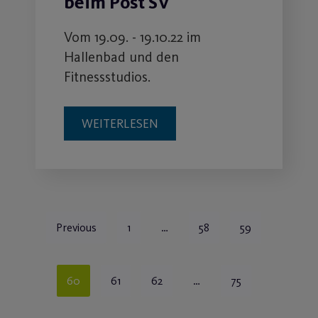
beim Post SV
Vom 19.09. - 19.10.22 im
Hallenbad und den
Fitnessstudios.
WEITERLESEN
Previous
1
…
58
59
60
61
62
…
75