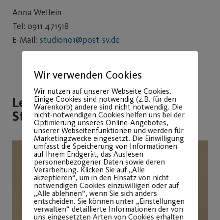
Anna Wellein
Tel: 0911 471518
E-Mail:
studiono1@post-sv.de
Wir verwenden Cookies
Wir nutzen auf unserer Webseite Cookies.
Leitung Trainingsfläche
Einige Cookies sind notwendig (z.B. für den
Warenkorb) andere sind nicht notwendig. Die
Studio N°1
nicht-notwendigen Cookies helfen uns bei der
Optimierung unseres Online-Angebotes,
unserer Webseitenfunktionen und werden für
Marketingzwecke eingesetzt. Die Einwilligung
umfasst die Speicherung von Informationen
auf Ihrem Endgerät, das Auslesen
personenbezogener Daten sowie deren
Verarbeitung. Klicken Sie auf „Alle
akzeptieren“, um in den Einsatz von nicht
notwendigen Cookies einzuwilligen oder auf
„Alle ablehnen“, wenn Sie sich anders
entscheiden. Sie können unter „Einstellungen
verwalten“ detaillierte Informationen der von
uns eingesetzten Arten von Cookies erhalten