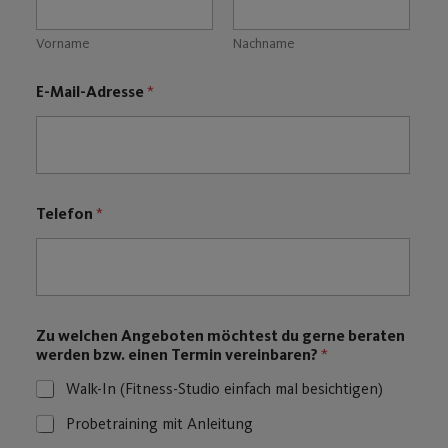
Vorname
Nachname
E-Mail-Adresse
*
Telefon
*
w
Zu welchen Angeboten möchtest du gerne beraten
e
werden bzw. einen Termin vereinbaren?
*
l
c
Walk-In (Fitness-Studio einfach mal besichtigen)
h
e
Probetraining mit Anleitung
n