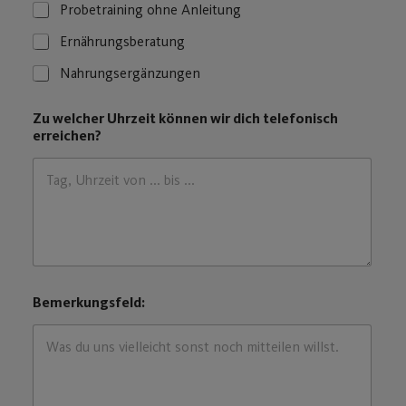
w
Probetraining ohne Anleitung
e
l
Ernährungsberatung
c
Nahrungsergänzungen
h
e
r
Zu welcher Uhrzeit können wir dich telefonisch
E
erreichen?
-
M
a
i
l
-
A
d
r
e
Bemerkungsfeld:
s
s
e