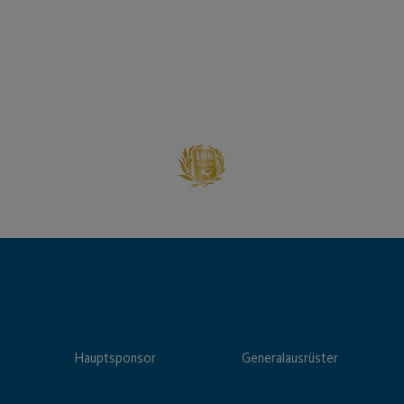
Hauptsponsor
Generalausrüster