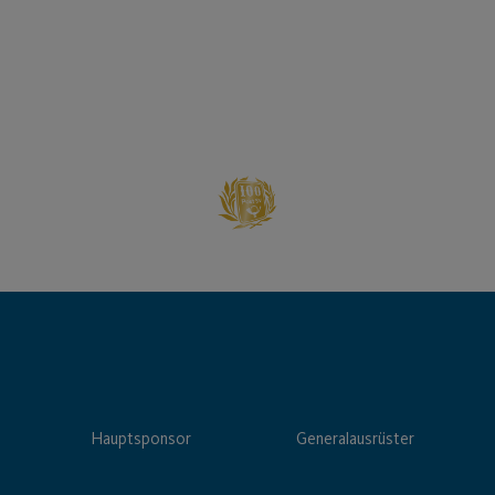
Hauptsponsor
Generalausrüster