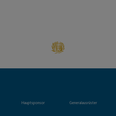
Hauptsponsor
Generalausrüster