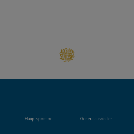
Hauptsponsor
Generalausrüster