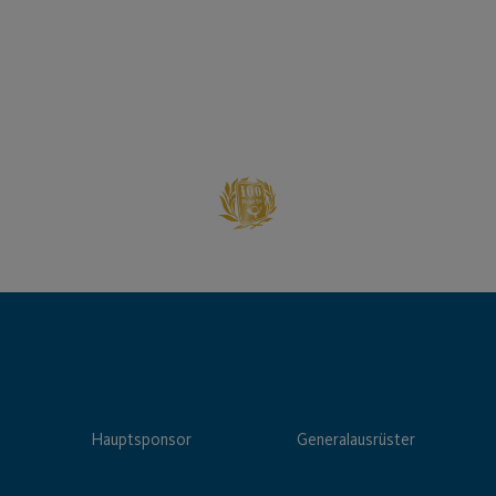
Hauptsponsor
Generalausrüster