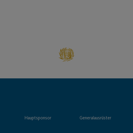
Hauptsponsor
Generalausrüster