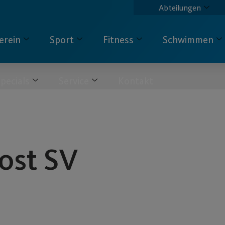
Abteilungen
erein
Sport
Fitness
Schwimmen
pecials
Service
Kontakt
ost SV