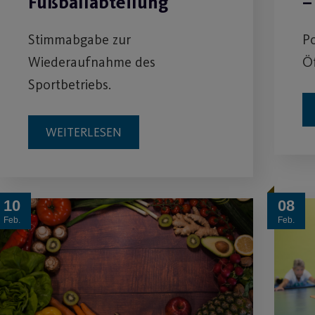
Fußballabteilung
–
Stimmabgabe zur
Po
Wiederaufnahme des
Öf
Sportbetriebs.
WEITERLESEN
10
08
Feb.
Feb.