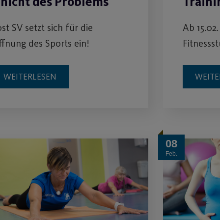
 nicht des Problems
Traini
st SV setzt sich für die
Ab 15.02.
fnung des Sports ein!
Fitnessst
WEITERLESEN
WEITE
08
Feb.