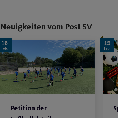
Neuigkeiten vom Post SV
16
15
Feb.
Feb.
Petition der
S