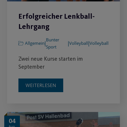
Erfolgreicher Lenkball-
Lehrgang
Bunter
|
|
|
Allgemein
Volleyball
Volleyball
Sport
Zwei neue Kurse starten im
September
WEITERLESEN
04
Aug.