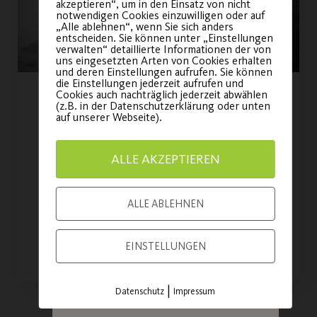
dein Ticket für
akzeptieren“, um in den Einsatz von nicht
notwendigen Cookies einzuwilligen oder auf
unsere
„Alle ablehnen“, wenn Sie sich anders
entscheiden. Sie können unter „Einstellungen
Jubiläumsfeier!
verwalten“ detaillierte Informationen der von
uns eingesetzten Arten von Cookies erhalten
und deren Einstellungen aufrufen. Sie können
die Einstellungen jederzeit aufrufen und
Sei am am
21. November
Cookies auch nachträglich jederzeit abwählen
Individuelle Home-
(z.B. in der Datenschutzerklärung oder unten
2026
dabei und feiere
auf unserer Webseite).
Trainingsplanerstellung
mit uns 100 Jahre
Vereinsgeschichte!
ALLE AKZEPTIEREN
Ab 15.02. exklusiv für unsere
Fitnessstudio-Mitglieder.
ALLE ABLEHNEN
JETZT TICKET
SICHERN
WEITERLESEN
EINSTELLUNGEN
|
Datenschutz
Impressum