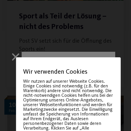
Sport als Teil der Lösung –
nicht des Problems
Post SV setzt sich für die Öffnung des
Sports ein!
WEITERLESEN
Wir verwenden Cookies
Wir nutzen auf unserer Webseite Cookies.
Einige Cookies sind notwendig (z.B. für den
Warenkorb) andere sind nicht notwendig. Die
nicht-notwendigen Cookies helfen uns bei der
Optimierung unseres Online-Angebotes,
10
unserer Webseitenfunktionen und werden für
Marketingzwecke eingesetzt. Die Einwilligung
Feb.
umfasst die Speicherung von Informationen
auf Ihrem Endgerät, das Auslesen
Sichere dir
personenbezogener Daten sowie deren
Verarbeitung. Klicken Sie auf „Alle