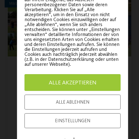
Sichere dir
März
personenbezogener Daten sowie deren
Verarbeitung. Klicken Sie auf „Alle
dein Ticket für
akzeptieren“, um in den Einsatz von nicht
notwendigen Cookies einzuwilligen oder auf
unsere
„Alle ablehnen“, wenn Sie sich anders
entscheiden. Sie können unter „Einstellungen
Jubiläumsfeier!
verwalten“ detaillierte Informationen der von
uns eingesetzten Arten von Cookies erhalten
und deren Einstellungen aufrufen. Sie können
die Einstellungen jederzeit aufrufen und
Sei am am
21. November
Cookies auch nachträglich jederzeit abwählen
(z.B. in der Datenschutzerklärung oder unten
2026
dabei und feiere
auf unserer Webseite).
mit uns 100 Jahre
Wiederaufnahme des
Vereinsgeschichte!
ALLE AKZEPTIEREN
Outdoor-Sportbetriebs
Endlich geht es wieder los mit
ALLE ABLEHNEN
JETZT TICKET
Outdoor-Sport!
SICHERN
EINSTELLUNGEN
WEITERLESEN