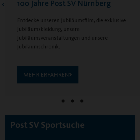
st SV Nürnberg
Jobs & Ehrena
biläumsfilm, die exklusive
Viele spannende Aufg
 unsere
ltungen und unsere
MEHR ERFAHRE
EN
Post SV Sportsuche