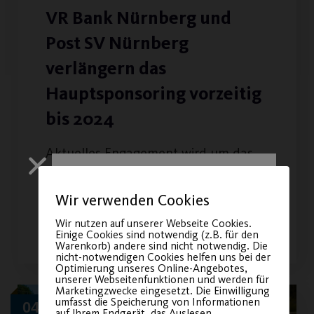
VR Bank Nürnberg und
Post SV Nürnberg
verlängern das
Hauptsponsoring vorzeitig
bis 2024
Aktuelles Engagement wird um das
Projekt „Post SV on Ice“ erweitert.
Wir verwenden Cookies
WEITERLESEN
Wir nutzen auf unserer Webseite Cookies.
Einige Cookies sind notwendig (z.B. für den
Warenkorb) andere sind nicht notwendig. Die
nicht-notwendigen Cookies helfen uns bei der
Optimierung unseres Online-Angebotes,
unserer Webseitenfunktionen und werden für
Marketingzwecke eingesetzt. Die Einwilligung
umfasst die Speicherung von Informationen
04
auf Ihrem Endgerät, das Auslesen