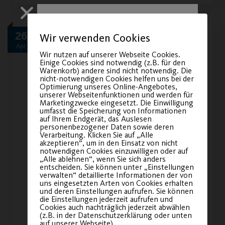
26
Wir verwenden Cookies
Apr.
Wir nutzen auf unserer Webseite Cookies.
Einige Cookies sind notwendig (z.B. für den
Warenkorb) andere sind nicht notwendig. Die
nicht-notwendigen Cookies helfen uns bei der
Optimierung unseres Online-Angebotes,
unserer Webseitenfunktionen und werden für
Marketingzwecke eingesetzt. Die Einwilligung
umfasst die Speicherung von Informationen
auf Ihrem Endgerät, das Auslesen
Sichere dir
personenbezogener Daten sowie deren
Verarbeitung. Klicken Sie auf „Alle
dein Ticket für
akzeptieren“, um in den Einsatz von nicht
notwendigen Cookies einzuwilligen oder auf
unsere
You’ve got to move it !
„Alle ablehnen“, wenn Sie sich anders
entscheiden. Sie können unter „Einstellungen
Jubiläumsfeier!
verwalten“ detaillierte Informationen der von
Bewegungsangebot für Kinder und
uns eingesetzten Arten von Cookies erhalten
und deren Einstellungen aufrufen. Sie können
Jugendliche mit Übergewicht
die Einstellungen jederzeit aufrufen und
Sei am am
21. November
Cookies auch nachträglich jederzeit abwählen
(z.B. in der Datenschutzerklärung oder unten
2026
dabei und feiere
auf unserer Webseite).