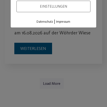
EINSTELLUNGEN
Post SV beim Bewegungstag
„Ball“
|
Datenschutz
Impressum
am 16.08.2026 auf der Wöhrder Wiese
WEITERLESEN
Load More