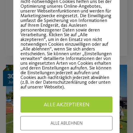
nicht-notwendigen Cookies helfen uns bei der
Optimierung unseres Online-Angebotes,
Radtourbericht vom 30.07. - Heiße
unserer Webseitenfunktionen und werden für
Marketingzwecke eingesetzt. Die Einwilligung
Tour, coole Truppe
umfasst die Speicherung von Informationen
auf Ihrem Endgerät, das Auslesen
personenbezogener Daten sowie deren
Verarbeitung. Klicken Sie auf „Alle
WEITERLESEN
akzeptieren“, um in den Einsatz von nicht
notwendigen Cookies einzuwilligen oder auf
„Alle ablehnen“, wenn Sie sich anders
entscheiden. Sie können unter „Einstellungen
verwalten“ detaillierte Informationen der von
uns eingesetzten Arten von Cookies erhalten
und deren Einstellungen aufrufen. Sie können
die Einstellungen jederzeit aufrufen und
30
Cookies auch nachträglich jederzeit abwählen
(z.B. in der Datenschutzerklärung oder unten
Juli
auf unserer Webseite).
ALLE AKZEPTIEREN
ALLE ABLEHNEN