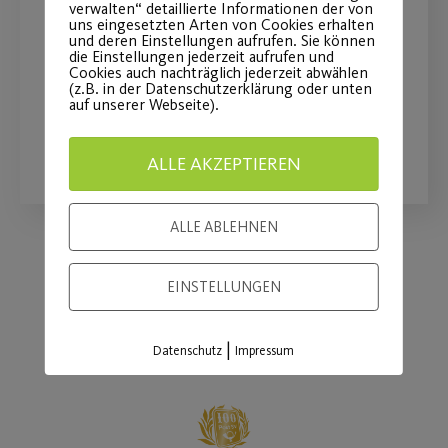
verwalten“ detaillierte Informationen der von
„Ball“
uns eingesetzten Arten von Cookies erhalten
und deren Einstellungen aufrufen. Sie können
die Einstellungen jederzeit aufrufen und
am 16.08.2026 auf der Wöhrder Wiese
Cookies auch nachträglich jederzeit abwählen
(z.B. in der Datenschutzerklärung oder unten
auf unserer Webseite).
WEITERLESEN
ALLE AKZEPTIEREN
ALLE ABLEHNEN
Load More
EINSTELLUNGEN
|
Datenschutz
Impressum