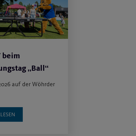
V beim
ngstag „Ball“
2026 auf der Wöhrder
RLESEN