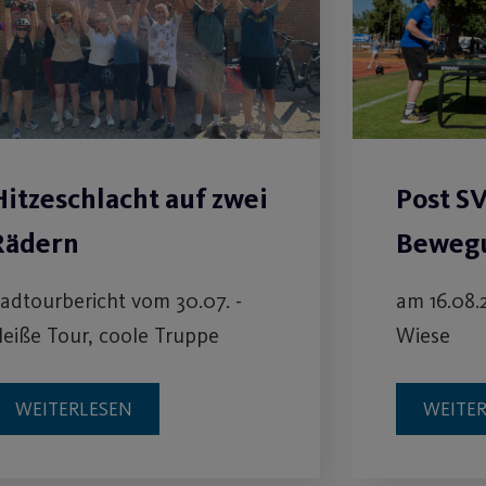
Hitzeschlacht auf zwei
Post S
Rädern
Bewegu
adtourbericht vom 30.07. -
am 16.08.
eiße Tour, coole Truppe
Wiese
WEITERLESEN
WEITE