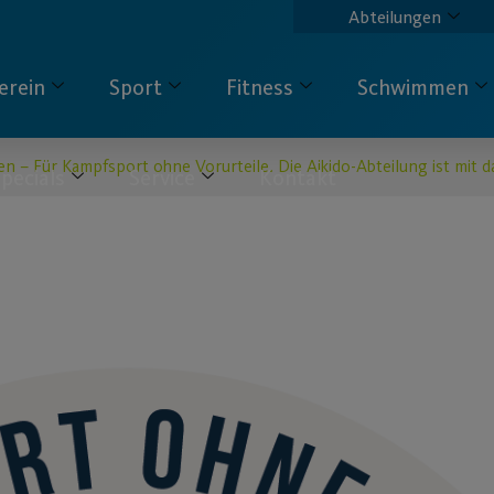
Abteilungen
erein
Sport
Fitness
Schwimmen
n – Für Kampfsport ohne Vorurteile. Die Aikido-Abteilung ist mit d
pecials
Service
Kontakt