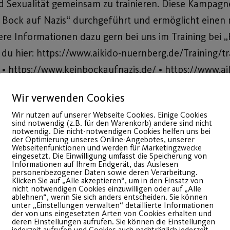
nd Sexualität gemeinsam zu trainieren. Diese Kampag
in Bock auf Nazis“ durchgeführt und ermöglicht eine
ere Informationen dazu gern bei uns im Training bei 
 du hier: https://www.aikido-nuernberg.de/Training/tr
/ • https://www.keinbockaufnazis.de/ • https://www.ai
Wir verwenden Cookies
Wir nutzen auf unserer Webseite Cookies. Einige Cookies
sind notwendig (z.B. für den Warenkorb) andere sind nicht
notwendig. Die nicht-notwendigen Cookies helfen uns bei
der Optimierung unseres Online-Angebotes, unserer
Webseitenfunktionen und werden für Marketingzwecke
eingesetzt. Die Einwilligung umfasst die Speicherung von
Informationen auf Ihrem Endgerät, das Auslesen
personenbezogener Daten sowie deren Verarbeitung.
Klicken Sie auf „Alle akzeptieren“, um in den Einsatz von
nicht notwendigen Cookies einzuwilligen oder auf „Alle
ablehnen“, wenn Sie sich anders entscheiden. Sie können
unter „Einstellungen verwalten“ detaillierte Informationen
der von uns eingesetzten Arten von Cookies erhalten und
deren Einstellungen aufrufen. Sie können die Einstellungen
jederzeit aufrufen und Cookies auch nachträglich jederzeit