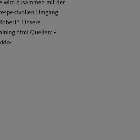
ne wird zusammen mit der
n respektvollen Umgang
„Robert“. Unsere
aining.html Quellen: •
kido-