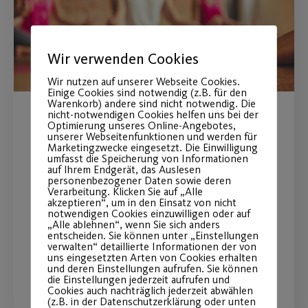
Wir verwenden Cookies
Wir nutzen auf unserer Webseite Cookies.
Einige Cookies sind notwendig (z.B. für den
Warenkorb) andere sind nicht notwendig. Die
nicht-notwendigen Cookies helfen uns bei der
Yoga als
Optimierung unseres Online-Angebotes,
unserer Webseitenfunktionen und werden für
Marketingzwecke eingesetzt. Die Einwilligung
Gesundheitstraining
umfasst die Speicherung von Informationen
auf Ihrem Endgerät, das Auslesen
personenbezogener Daten sowie deren
Ab 23.02. exklusiv für unsere Yoga
Verarbeitung. Klicken Sie auf „Alle
akzeptieren“, um in den Einsatz von nicht
Mitglieder und weitere Yoga-
notwendigen Cookies einzuwilligen oder auf
Interessierte
„Alle ablehnen“, wenn Sie sich anders
entscheiden. Sie können unter „Einstellungen
verwalten“ detaillierte Informationen der von
uns eingesetzten Arten von Cookies erhalten
und deren Einstellungen aufrufen. Sie können
WEITERLESEN
die Einstellungen jederzeit aufrufen und
Cookies auch nachträglich jederzeit abwählen
(z.B. in der Datenschutzerklärung oder unten