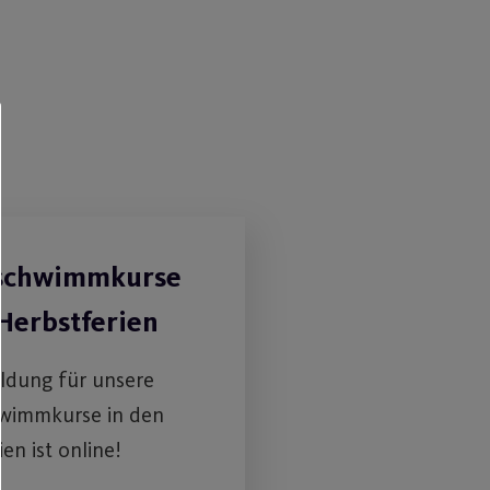
nschwimmkurse
 Herbstferien
ldung für unsere
hwimmkurse in den
en ist online!