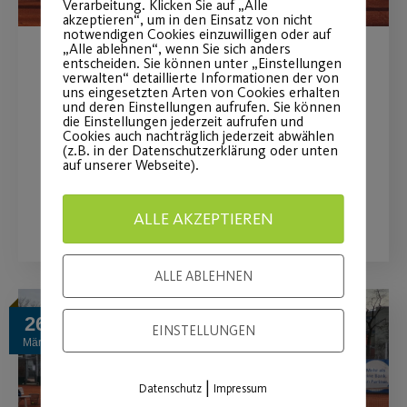
Verarbeitung. Klicken Sie auf „Alle
akzeptieren“, um in den Einsatz von nicht
notwendigen Cookies einzuwilligen oder auf
„Alle ablehnen“, wenn Sie sich anders
entscheiden. Sie können unter „Einstellungen
Post SV-Tennisaktion 2021
verwalten“ detaillierte Informationen der von
uns eingesetzten Arten von Cookies erhalten
und deren Einstellungen aufrufen. Sie können
Post SV-Mitglieder trainieren kostenlos
die Einstellungen jederzeit aufrufen und
Cookies auch nachträglich jederzeit abwählen
bis Ende Mai.
(z.B. in der Datenschutzerklärung oder unten
auf unserer Webseite).
WEITERLESEN
ALLE AKZEPTIEREN
ALLE ABLEHNEN
26
EINSTELLUNGEN
März
|
Datenschutz
Impressum