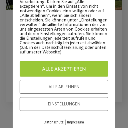
Verarbeitung. Klicken Sie auf „Alle
akzeptieren“, um in den Einsatz von nicht
notwendigen Cookies einzuwilligen oder auf
„Alle ablehnen“, wenn Sie sich anders
entscheiden. Sie können unter „Einstellungen
MAN Truck & Bus wird
verwalten“ detaillierte Informationen der von
uns eingesetzten Arten von Cookies erhalten
Premiumpartner
und deren Einstellungen aufrufen. Sie können
die Einstellungen jederzeit aufrufen und
Cookies auch nachträglich jederzeit abwählen
(z.B. in der Datenschutzerklärung oder unten
Langfristige Partnerschaft stärkt
auf unserer Webseite).
insbesondere den Mädchen- und
Frauenfußball
ALLE AKZEPTIEREN
WEITERLESEN
ALLE ABLEHNEN
EINSTELLUNGEN
|
Datenschutz
Impressum
Load More