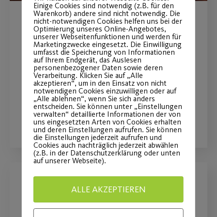
Einige Cookies sind notwendig (z.B. für den
Warenkorb) andere sind nicht notwendig. Die
nicht-notwendigen Cookies helfen uns bei der
Inklusives
Optimierung unseres Online-Angebotes,
unserer Webseitenfunktionen und werden für
Bewegungsangebot im
Marketingzwecke eingesetzt. Die Einwilligung
umfasst die Speicherung von Informationen
Stadtpark
auf Ihrem Endgerät, das Auslesen
personenbezogener Daten sowie deren
Verarbeitung. Klicken Sie auf „Alle
akzeptieren“, um in den Einsatz von nicht
Neues Angebot "Bunter Sport"
notwendigen Cookies einzuwilligen oder auf
„Alle ablehnen“, wenn Sie sich anders
entscheiden. Sie können unter „Einstellungen
verwalten“ detaillierte Informationen der von
WEITERLESEN
uns eingesetzten Arten von Cookies erhalten
und deren Einstellungen aufrufen. Sie können
die Einstellungen jederzeit aufrufen und
Cookies auch nachträglich jederzeit abwählen
(z.B. in der Datenschutzerklärung oder unten
auf unserer Webseite).
Ferienschwimmkurse in den
ALLE AKZEPTIEREN
Herbstferien