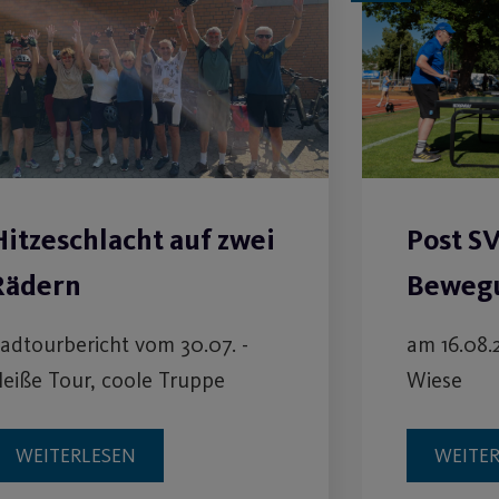
Hitzeschlacht auf zwei
Post S
Rädern
Bewegu
adtourbericht vom 30.07. -
am 16.08.
eiße Tour, coole Truppe
Wiese
WEITERLESEN
WEITE