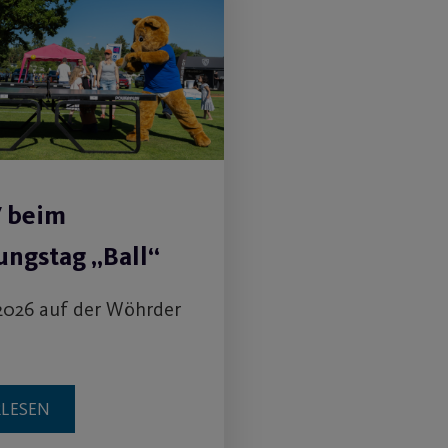
V beim
ngstag „Ball“
2026 auf der Wöhrder
RLESEN