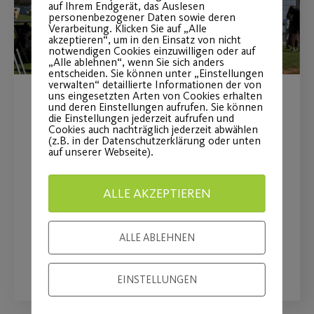
auf Ihrem Endgerät, das Auslesen
personenbezogener Daten sowie deren
Verarbeitung. Klicken Sie auf „Alle
akzeptieren“, um in den Einsatz von nicht
notwendigen Cookies einzuwilligen oder auf
„Alle ablehnen“, wenn Sie sich anders
entscheiden. Sie können unter „Einstellungen
verwalten“ detaillierte Informationen der von
uns eingesetzten Arten von Cookies erhalten
MAN Truck & Bus wird
und deren Einstellungen aufrufen. Sie können
die Einstellungen jederzeit aufrufen und
Cookies auch nachträglich jederzeit abwählen
Premiumpartner
(z.B. in der Datenschutzerklärung oder unten
auf unserer Webseite).
Langfristige Partnerschaft stärkt
insbesondere den Mädchen- und
ALLE AKZEPTIEREN
Frauenfußball
ALLE ABLEHNEN
WEITERLESEN
EINSTELLUNGEN