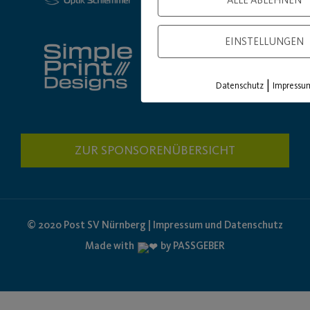
ALLE ABLEHNEN
EINSTELLUNGEN
|
Datenschutz
Impressu
ZUR SPONSORENÜBERSICHT
© 2020 Post SV Nürnberg | Impressum und Datenschutz
Made with
by PASSGEBER