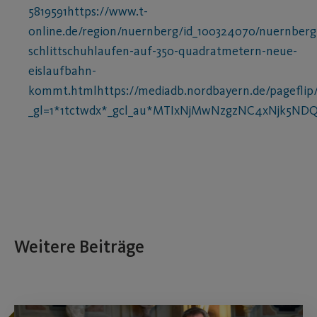
5819591https://www.t-
online.de/region/nuernberg/id_100324070/nuernberg
schlittschuhlaufen-auf-350-quadratmetern-neue-
eislaufbahn-
kommt.htmlhttps://mediadb.nordbayern.de/pageflip/
_gl=1*1tctwdx*_gcl_au*MTIxNjMwNzgzNC4xNjk5NDQ
Weitere Beiträge