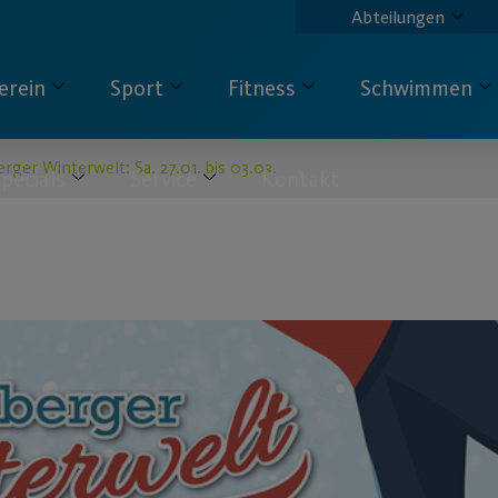
Abteilungen
erein
Sport
Fitness
Schwimmen
rger Winterwelt: Sa. 27.01. bis 03.03.
pecials
Service
Kontakt