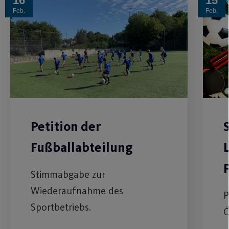
16
15
Feb.
Feb.
Petition der
S
Fußballabteilung
Stimmabgabe zur
Wiederaufnahme des
P
Sportbetriebs.
Ö