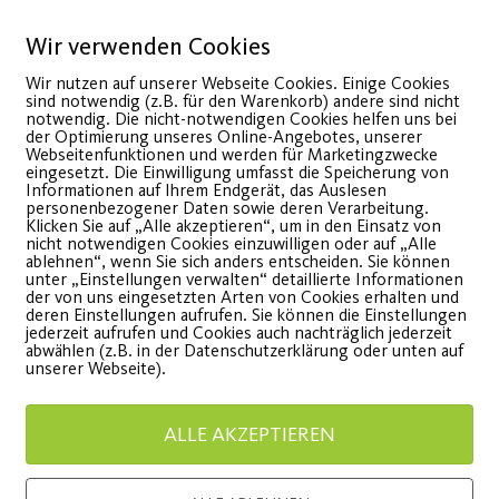
10
Feb.
Wir verwenden Cookies
Wir nutzen auf unserer Webseite Cookies. Einige Cookies
sind notwendig (z.B. für den Warenkorb) andere sind nicht
notwendig. Die nicht-notwendigen Cookies helfen uns bei
der Optimierung unseres Online-Angebotes, unserer
Webseitenfunktionen und werden für Marketingzwecke
eingesetzt. Die Einwilligung umfasst die Speicherung von
Informationen auf Ihrem Endgerät, das Auslesen
personenbezogener Daten sowie deren Verarbeitung.
Klicken Sie auf „Alle akzeptieren“, um in den Einsatz von
nicht notwendigen Cookies einzuwilligen oder auf „Alle
ablehnen“, wenn Sie sich anders entscheiden. Sie können
port als Teil der
Indivi
unter „Einstellungen verwalten“ detaillierte Informationen
der von uns eingesetzten Arten von Cookies erhalten und
deren Einstellungen aufrufen. Sie können die Einstellungen
Lösung – nicht des
Traini
jederzeit aufrufen und Cookies auch nachträglich jederzeit
abwählen (z.B. in der Datenschutzerklärung oder unten auf
Problems
unserer Webseite).
Ab 15.02. 
Fitnessstu
ost SV setzt sich für die
ALLE AKZEPTIEREN
ffnung des Sports ein!
WEITE