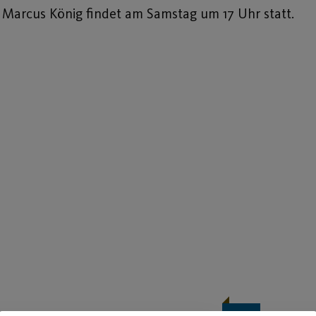
r
Marcus König
findet am Samstag um 17 Uhr statt.