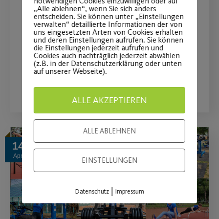
notwendigen Cookies einzuwilligen oder auf
„Alle ablehnen“, wenn Sie sich anders
Post SV!
entscheiden. Sie können unter „Einstellungen
verwalten“ detaillierte Informationen der von
uns eingesetzten Arten von Cookies erhalten
Kostenlose Übungsstunden für
und deren Einstellungen aufrufen. Sie können
die Einstellungen jederzeit aufrufen und
Mitglieder und Nichtmitglieder.
Cookies auch nachträglich jederzeit abwählen
(z.B. in der Datenschutzerklärung oder unten
auf unserer Webseite).
WEITERLESEN
ALLE AKZEPTIEREN
ALLE ABLEHNEN
14
Apr.
EINSTELLUNGEN
|
Datenschutz
Impressum