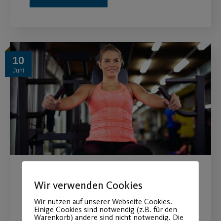
10
Juni
Studien-Ergebnisse
Wir verwenden Cookies
“Schlank & fit für den
Wir nutzen auf unserer Webseite Cookies.
Einige Cookies sind notwendig (z.B. für den
Sommer”
Warenkorb) andere sind nicht notwendig. Die