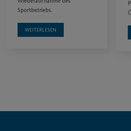
Wiederaufnahme des
P
Sportbetriebs.
Ö
WEITERLESEN