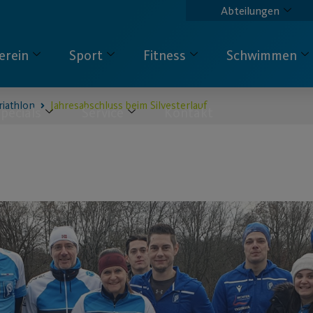
Abteilungen
erein
Sport
Fitness
Schwimmen
riathlon
Jahresabschluss beim Silvesterlauf
pecials
Service
Kontakt