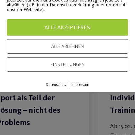
abwählen (z.B. in der Datenschutzerklärung oder unten auf
unserer Webseite).
10
ALLE AKZEPTIEREN
Feb.
ALLE ABLEHNEN
EINSTELLUNGEN
|
Datenschutz
Impressum
port als Teil der
Indivi
Lösung – nicht des
Traini
Problems
Ab 15.02. 