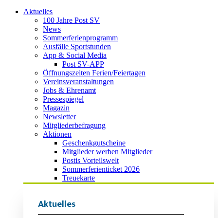
Aktuelles
100 Jahre Post SV
News
Sommerferienprogramm
Ausfälle Sportstunden
App & Social Media
Post SV-APP
Öffnungszeiten Ferien/Feiertagen
Vereinsveranstaltungen
Jobs & Ehrenamt
Pressespiegel
Magazin
Newsletter
Mitgliederbefragung
Aktionen
Geschenkgutscheine
Mitglieder werben Mitglieder
Postis Vorteilswelt
Sommerferienticket 2026
Treuekarte
Aktuelles