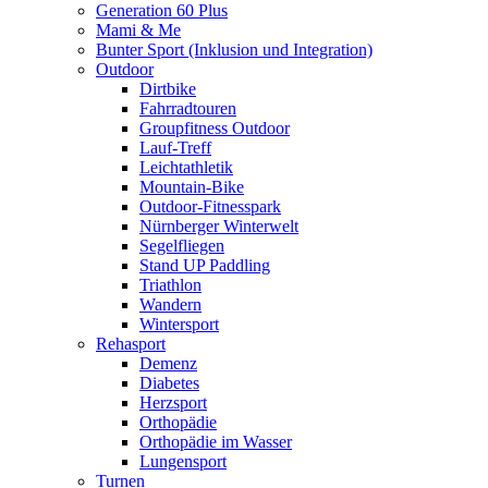
Generation 60 Plus
Mami & Me
Bunter Sport (Inklusion und Integration)
Outdoor
Dirtbike
Fahrradtouren
Groupfitness Outdoor
Lauf-Treff
Leichtathletik
Mountain-Bike
Outdoor-Fitnesspark
Nürnberger Winterwelt
Segelfliegen
Stand UP Paddling
Triathlon
Wandern
Wintersport
Rehasport
Demenz
Diabetes
Herzsport
Orthopädie
Orthopädie im Wasser
Lungensport
Turnen