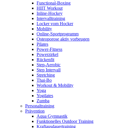
Functional-Boxing
HIIT Workout
Inline-Hockey
Intervalltraining
Locker vom Hocker
Mobility
Online-Sportprogramm
Osteoporose aktiv vorbeugen
Pilates
Power-Fitness
Powerzirkel
Rückenfit
Step-Aerobic
Step Intervall
Stretching
Thai-Bo
Workout & Mobility
Yoga
Yogilates
Zumba
Personaltraining
Prävention
Aqua Gymnastik
Funktionelles Outdoor Training
Kraftausdauertraining