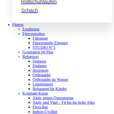
Rollschuhlaufen
Schach
Fitness
Ernährung
Fitnessstudios
Fitlounge
Fitnessstudio Ebensee
STUDIO N°1
Generation 60 Plus
Rehasport
Demenz
Diabetes
Herzsport
Orthopädie
Orthopädie im Wasser
Lungensport
Rehasport für Kinder
Kompakt Kurse
Aktiv gegen Osteoporose
Aktiv und Vital – Fit bis ins hohe Alter
Flexi-Bar
Indoor-Cycling