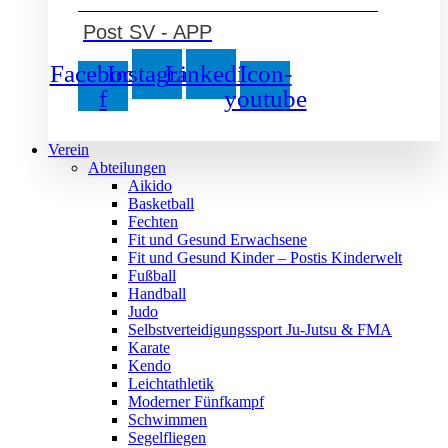
Post SV - APP
Facebook-
Instagram
Linkedin
Icon-
f
youtube
Verein
Abteilungen
Aikido
Basketball
Fechten
Fit und Gesund Erwachsene
Fit und Gesund Kinder – Postis Kinderwelt
Fußball
Handball
Judo
Selbstverteidigungssport Ju-Jutsu & FMA
Karate
Kendo
Leichtathletik
Moderner Fünfkampf
Schwimmen
Segelfliegen