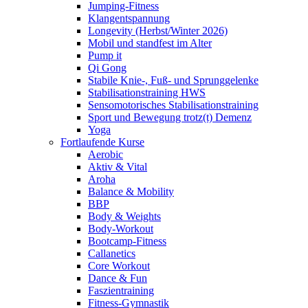
Jumping-Fitness
Klangentspannung
Longevity (Herbst/Winter 2026)
Mobil und standfest im Alter
Pump it
Qi Gong
Stabile Knie-, Fuß- und Sprunggelenke
Stabilisationstraining HWS
Sensomotorisches Stabilisationstraining
Sport und Bewegung trotz(t) Demenz
Yoga
Fortlaufende Kurse
Aerobic
Aktiv & Vital
Aroha
Balance & Mobility
BBP
Body & Weights
Body-Workout
Bootcamp-Fitness
Callanetics
Core Workout
Dance & Fun
Faszientraining
Fitness-Gymnastik