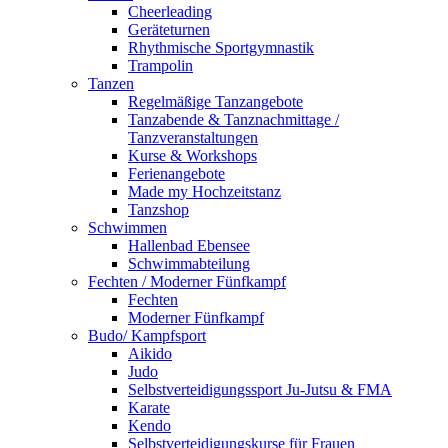
Cheerleading
Geräteturnen
Rhythmische Sportgymnastik
Trampolin
Tanzen
Regelmäßige Tanzangebote
Tanzabende & Tanznachmittage /
Tanzveranstaltungen
Kurse & Workshops
Ferienangebote
Made my Hochzeitstanz
Tanzshop
Schwimmen
Hallenbad Ebensee
Schwimmabteilung
Fechten / Moderner Fünfkampf
Fechten
Moderner Fünfkampf
Budo/ Kampfsport
Aikido
Judo
Selbstverteidigungssport Ju-Jutsu & FMA
Karate
Kendo
Selbstverteidigungskurse für Frauen