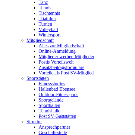
Tanz
Tennis
Tischtennis
Triathlon
Turnen
Volleyball
Wintersport
Mitgliedschaft
Alles zur Mitgliedschaft
Online-Anmeldung
Mitglieder werben Mitglieder
Postis Vorteilswelt
Zusatzbeitragsformulare
Vorteile als Post SV-Mitglied
Sportstätten
Fitnessstudios
Hallenbad Ebensee
Outdoor-Fitnesspark
Sportgelände
Sporthallen
Tennishalle
Post SV-Gaststätten
Struktur
Ansprechpartner
Geschäftsstelle