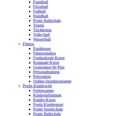
Faustball
Floorball
Fußball
Handball
Postis Ballschule
Tennis
Tischtennis
Volleyball
Wasserball
Fitness
Ernährung
Fitnessstudios
Fortlaufende Kurse
Kompakt Kurse
Generation 60 Plus
Personaltraining
Prävention
Online-Sportprogramm
Postis Kinderwelt
Feriencamps
Kindergeburtstag
Kinder-Kurse
Postis Kindersport
Postis Sportschule
Postis Ballschule