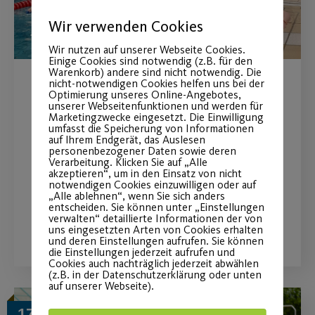
Wir verwenden Cookies
Wir nutzen auf unserer Webseite Cookies.
Einige Cookies sind notwendig (z.B. für den
Warenkorb) andere sind nicht notwendig. Die
nicht-notwendigen Cookies helfen uns bei der
Erfolgreiche Crowdfunding-
Optimierung unseres Online-Angebotes,
unserer Webseitenfunktionen und werden für
Marketingzwecke eingesetzt. Die Einwilligung
Aktion für Bunter Sport
umfasst die Speicherung von Informationen
auf Ihrem Endgerät, das Auslesen
personenbezogener Daten sowie deren
Insgesamt konnten 5.665 € gesammelt
Verarbeitung. Klicken Sie auf „Alle
akzeptieren“, um in den Einsatz von nicht
werden.
notwendigen Cookies einzuwilligen oder auf
„Alle ablehnen“, wenn Sie sich anders
entscheiden. Sie können unter „Einstellungen
verwalten“ detaillierte Informationen der von
WEITERLESEN
uns eingesetzten Arten von Cookies erhalten
und deren Einstellungen aufrufen. Sie können
die Einstellungen jederzeit aufrufen und
Cookies auch nachträglich jederzeit abwählen
(z.B. in der Datenschutzerklärung oder unten
auf unserer Webseite).
17