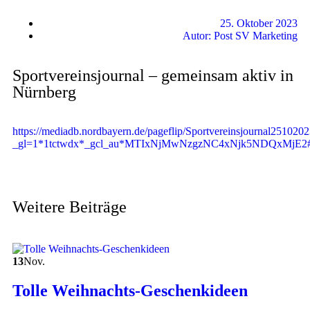
25. Oktober 2023
Autor:
Post SV Marketing
Sportvereinsjournal – gemeinsam aktiv in
Nürnberg
https://mediadb.nordbayern.de/pageflip/Sportvereinsjournal2510202
_gl=1*1tctwdx*_gcl_au*MTIxNjMwNzgzNC4xNjk5NDQxMjE2#
Weitere Beiträge
13
Nov.
Tolle Weihnachts-Geschenkideen