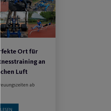
fekte Ort für
tnesstraining an
schen Luft
reuungszeiten ab
RLESEN