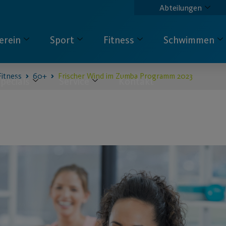
Abteilungen
erein
Sport
Fitness
Schwimmen
Fitness
60+
Frischer Wind im Zumba Programm 2023
pecials
Service
Kontakt