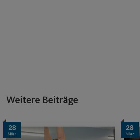
Weitere Beiträge
28
28
März
März