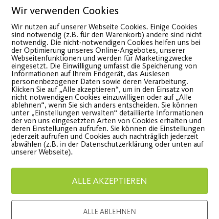
Wir verwenden Cookies
Wir nutzen auf unserer Webseite Cookies. Einige Cookies
sind notwendig (z.B. für den Warenkorb) andere sind nicht
notwendig. Die nicht-notwendigen Cookies helfen uns bei
der Optimierung unseres Online-Angebotes, unserer
Webseitenfunktionen und werden für Marketingzwecke
eingesetzt. Die Einwilligung umfasst die Speicherung von
Informationen auf Ihrem Endgerät, das Auslesen
personenbezogener Daten sowie deren Verarbeitung.
Klicken Sie auf „Alle akzeptieren“, um in den Einsatz von
nicht notwendigen Cookies einzuwilligen oder auf „Alle
Hallenboccia Turnier
Der per
ablehnen“, wenn Sie sich anders entscheiden. Sie können
unter „Einstellungen verwalten“ detaillierte Informationen
am 03.04.22
dein Fi
der von uns eingesetzten Arten von Cookies erhalten und
deren Einstellungen aufrufen. Sie können die Einstellungen
jederzeit aufrufen und Cookies auch nachträglich jederzeit
der fri
abwählen (z.B. in der Datenschutzerklärung oder unten auf
piel und Spaß im Team,
unserer Webseite).
eilnahme auch ohne
Neue Bet
orkenntnisse möglich.
ALLE AKZEPTIEREN
April.
WEITERLESEN
ALLE ABLEHNEN
WEITE