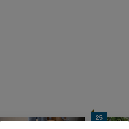
25
März