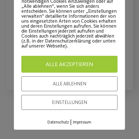
notwendigen Cookies einzuwilligen oder auf
Erste Hillfe im Sport – das
„Alle ablehnen“, wenn Sie sich anders
entscheiden. Sie können unter „Einstellungen
sollten Sie wissen!
verwalten“ detaillierte Informationen der von
uns eingesetzten Arten von Cookies erhalten
und deren Einstellungen aufrufen. Sie können
die Einstellungen jederzeit aufrufen und
Erste Hilfe-Video in Zusammenarbeit
Cookies auch nachträglich jederzeit abwählen
mit Medic Center Nürnberg und
(z.B. in der Datenschutzerklärung oder unten
auf unserer Webseite).
DocPod.
ALLE AKZEPTIEREN
WEITERLESEN
ALLE ABLEHNEN
EINSTELLUNGEN
Load More
|
Datenschutz
Impressum