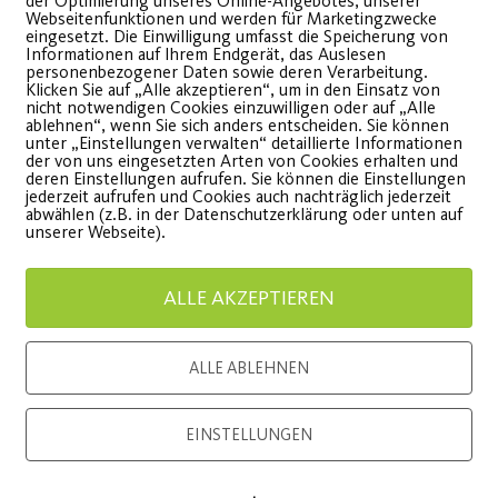
der Optimierung unseres Online-Angebotes, unserer
Webseitenfunktionen und werden für Marketingzwecke
Kurse mit
Sommer
eingesetzt. Die Einwilligung umfasst die Speicherung von
Informationen auf Ihrem Endgerät, das Auslesen
personenbezogener Daten sowie deren Verarbeitung.
Bezuschussung durch
durch d
Klicken Sie auf „Alle akzeptieren“, um in den Einsatz von
nicht notwendigen Cookies einzuwilligen oder auf „Alle
die Krankenkasse
ablehnen“, wenn Sie sich anders entscheiden. Sie können
Wahnsinn
unter „Einstellungen verwalten“ detaillierte Informationen
der von uns eingesetzten Arten von Cookies erhalten und
habt das 
deren Einstellungen aufrufen. Sie können die Einstellungen
eue Kurse ab September 2022
jederzeit aufrufen und Cookies auch nachträglich jederzeit
abwählen (z.B. in der Datenschutzerklärung oder unten auf
unserer Webseite).
WEITE
WEITERLESEN
ALLE AKZEPTIEREN
ALLE ABLEHNEN
Load More
EINSTELLUNGEN