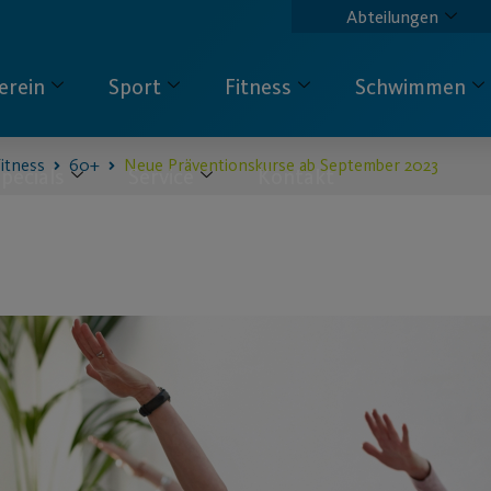
Abteilungen
erein
Sport
Fitness
Schwimmen
itness
60+
Neue Präventionskurse ab September 2023
pecials
Service
Kontakt