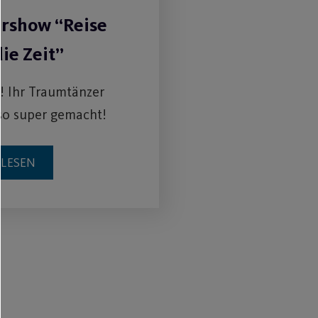
show “Reise
ie Zeit”
! Ihr Traumtänzer
so super gemacht!
RLESEN