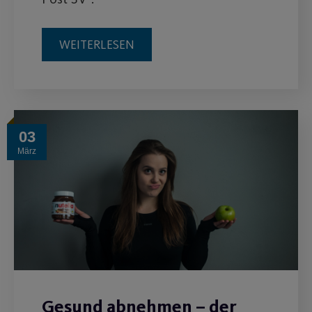
WEITERLESEN
03
März
Gesund abnehmen – der