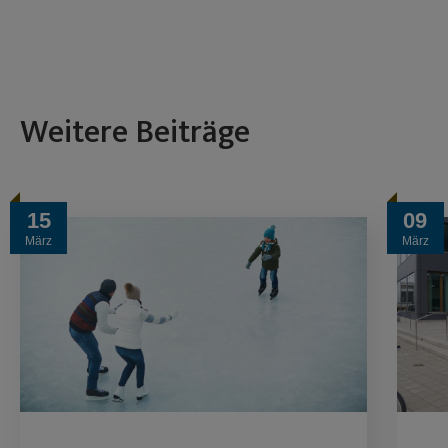
Weitere Beiträge
15
09
März
März