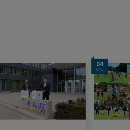
04
März